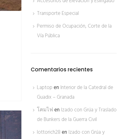
Accesorios de Elevación y Eslingado
Transporte Especial
Permiso de Ocupación, Corte de la
Vía Pública
Comentarios recientes
Laptop
en
Interior de la Catedral de
Guadix – Granada
โคมไฟ
en
Izado con Grúa y Traslado
de Bunkers de la Guerra Civil
lottorich28
en
Izado con Grúa y