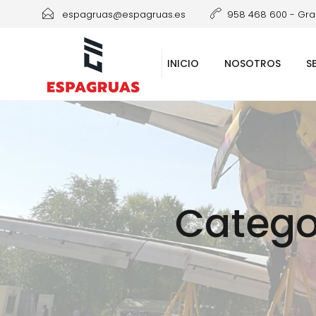
espagruas@espagruas.es
958 468 600 - Gran
INICIO
NOSOTROS
S
Categor