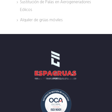
Sustitución de Palas en Aerogeneradores
Eólicos
Alquiler de grúas móviles