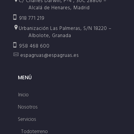
C/ Charles Darwin, P-4 , 30C 28806 –
Alcalá de Henares, Madrid
918 771 219
Urbanización Las Palmeras, S/N 18220 –
Albolote, Granada
958 468 600
espagruas@espagruas.es
MENÚ
Inicio
Nosotros
Servicios
Todoterreno